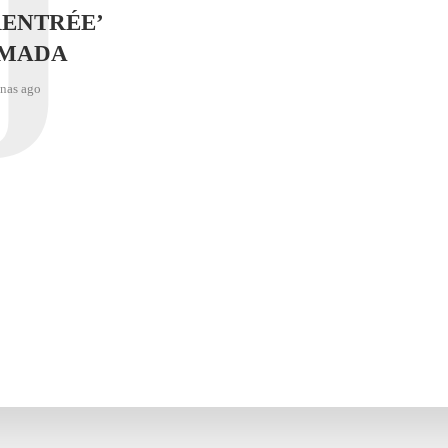
J
RENTRÉE’
IMADA
nas ago