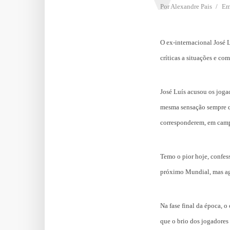
Por
Alexandre Pais
E
O ex-internacional José
críticas a situações e c
José Luís acusou os joga
mesma sensação sempre qu
corresponderem, em camp
Temo o pior hoje, confes
próximo Mundial, mas ago
Na fase final da época, o
que o brio dos jogadores 