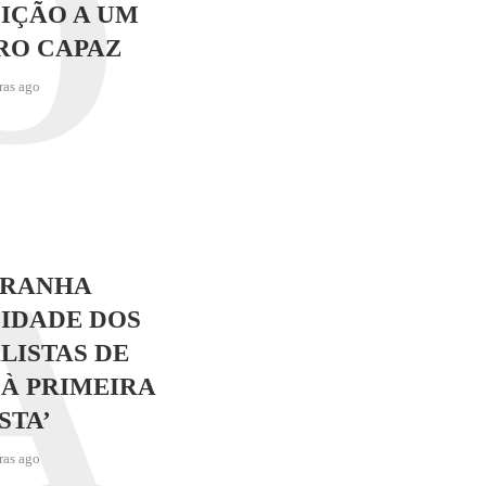
O
IÇÃO A UM
RO CAPAZ
ras ago
A
TRANHA
IDADE DOS
LISTAS DE
 À PRIMEIRA
STA’
ras ago