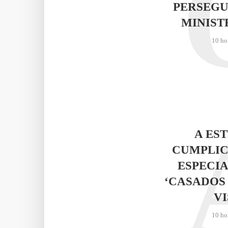
PERSEGU
MINIST
10 ho
A ES
CUMPLIC
ESPECIA
‘CASADOS
VI
10 ho