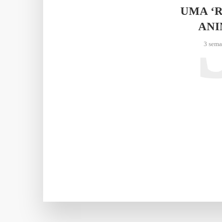
UMA ‘
AN
3 sema