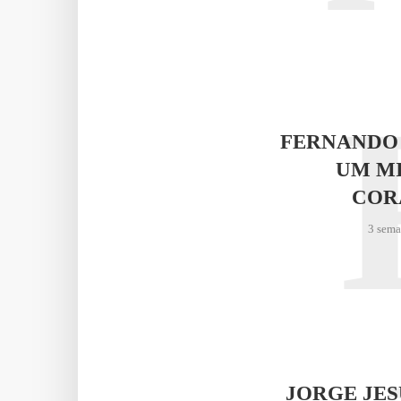
FERNANDO
UM M
COR
3 sema
JORGE JE