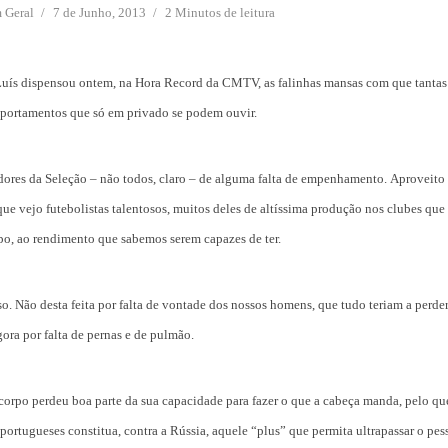
m
Geral
7 de Junho, 2013
2 Minutos de leitura
 Luís dispensou ontem, na Hora Record da CMTV, as falinhas mansas com que tanta
omportamentos que só em privado se podem ouvir.
dores da Seleção – não todos, claro – de alguma falta de empenhamento.
Aproveito 
e vejo futebolistas talentosos, muitos deles de altíssima produção nos clubes que
o, ao rendimento que sabemos serem capazes de ter.
so. Não desta feita por falta de vontade dos nossos homens, que tudo teriam a perde
ra por falta de pernas e de pulmão.
 corpo perdeu boa parte da sua capacidade para fazer o que a cabeça manda, pelo que
portugueses constitua, contra a Rússia, aquele “plus” que permita ultrapassar o pe