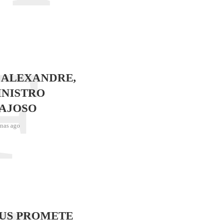
F
 ALEXANDRE,
INISTRO
AJOSO
nas ago
SUS PROMETE