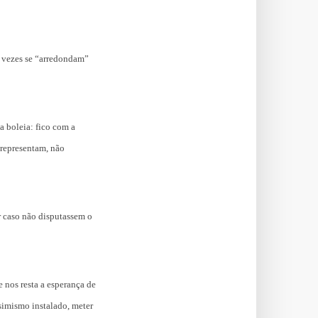
s vezes se “arredondam”
a boleia: fico com a
 representam, não
r caso não disputassem o
 nos resta a esperança de
ssimismo instalado, meter