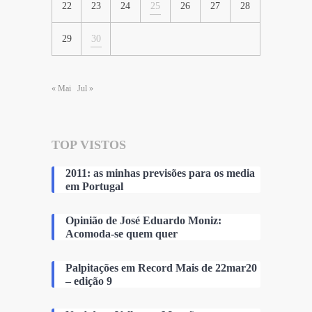
22
23
24
25
26
27
28
29
30
« Mai
Jul »
TOP VISTOS
2011: as minhas previsões para os media
em Portugal
Opinião de José Eduardo Moniz:
Acomoda-se quem quer
Palpitações em Record Mais de 22mar20
– edição 9