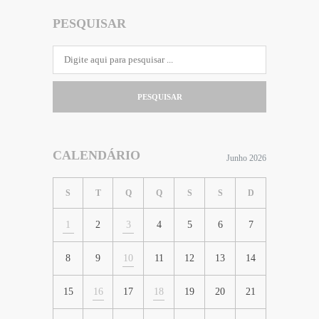
PESQUISAR
PESQUISAR
CALENDÁRIO
Junho 2026
S
T
Q
Q
S
S
D
1
2
3
4
5
6
7
8
9
10
11
12
13
14
15
16
17
18
19
20
21