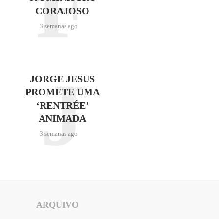
F
CORAJOSO
3 semanas ago
J
JORGE JESUS
PROMETE UMA
‘RENTRÉE’
ANIMADA
3 semanas ago
ARQUIVO