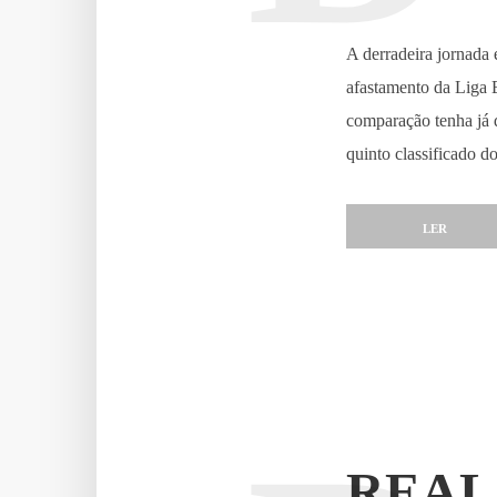
A derradeira jornada 
afastamento da Liga 
comparação tenha já d
quinto classificado 
LER
REAL