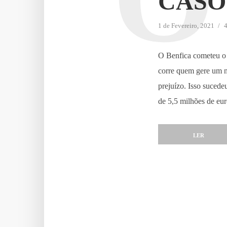
CASO
1 de Fevereiro, 2021
4
O Benfica cometeu o e
corre quem gere um n
prejuízo. Isso suced
de 5,5 milhões de eur
LER