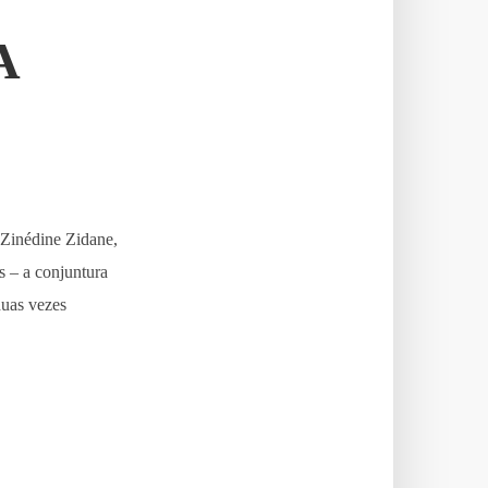
A
 Zinédine Zidane,
s – a conjuntura
duas vezes
.