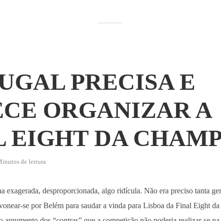
UGAL PRECISA E
CE ORGANIZAR A
L EIGHT DA CHAM
inutos de leitura
 exagerada, desproporcionada, algo ridícula. Não era preciso tanta gen
vonear-se por Belém para saudar a vinda para Lisboa da Final Eight d
ao argumento dos “contras” que a competição não poderia realizar-se n