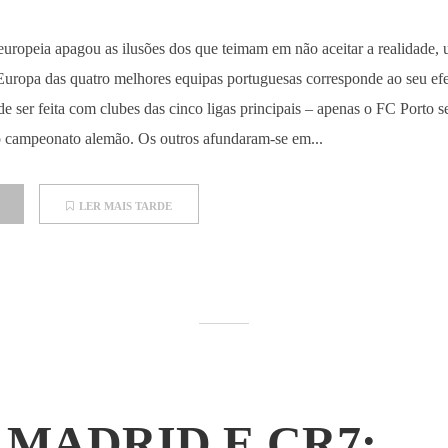
europeia apagou as ilusões dos que teimam em não aceitar a realidade,
Europa das quatro melhores equipas portuguesas corresponde ao seu efe
e ser feita com clubes das cinco ligas principais – apenas o FC Porto s
do campeonato alemão. Os outros afundaram-se em...
LER MAIS TARDE
 MADRID E CR7: