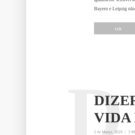
Bayern e Leipzig não
LER
D
DIZE
VIDA
2 de Março, 2020
3 Mi