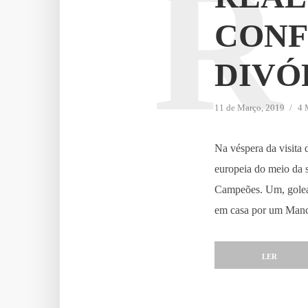
R
CONF
DIVÓ
11 de Março, 2019
4 
Na véspera da visita 
europeia do meio da 
Campeões. Um, golead
em casa por um Manch
LER