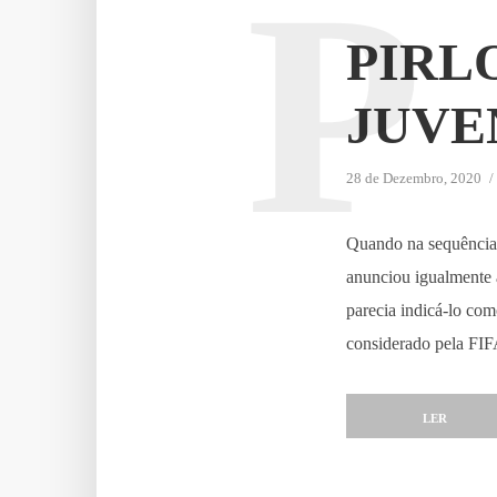
P
PIRL
JUVE
28 de Dezembro, 2020
Quando na sequência 
anunciou igualmente a
parecia indicá-lo com
considerado pela FIF
LER