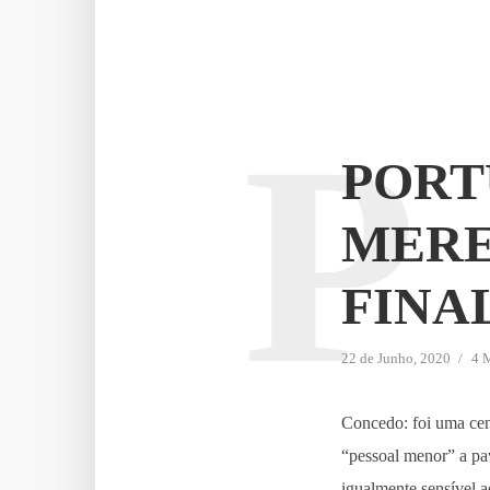
P
PORT
MERE
FINA
22 de Junho, 2020
4 M
Concedo: foi uma cena
“pessoal menor” a pa
igualmente sensível 