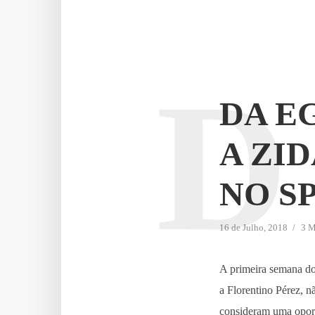
D
DA E
A ZI
NO S
16 de Julho, 2018
3 M
A primeira semana do 
a Florentino Pérez, 
consideram uma oportu