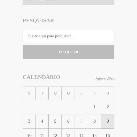
PESQUISAR
PESQUISAR
CALENDÁRIO
Agosto 2026
S
T
Q
Q
S
S
D
1
2
3
4
5
6
7
8
9
10
11
12
13
14
15
16