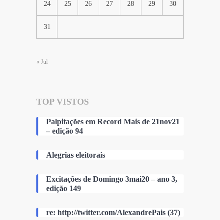
24
25
26
27
28
29
30
31
« Jul
TOP VISTOS
Palpitações em Record Mais de 21nov21
– edição 94
Alegrias eleitorais
Excitações de Domingo 3mai20 – ano 3,
edição 149
re: http://twitter.com/AlexandrePais (37)