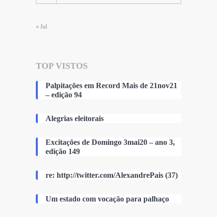
« Jul
TOP VISTOS
Palpitações em Record Mais de 21nov21
– edição 94
Alegrias eleitorais
Excitações de Domingo 3mai20 – ano 3,
edição 149
re: http://twitter.com/AlexandrePais (37)
Um estado com vocação para palhaço