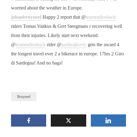
worried about the weather in Europe.
johanbruyneel
Happy 2 report that @
teamradioshack
riders Tomas Vaitkus & Gert Steegmans r recovering well
from their injuries. Likely start next weekend.
@
teamradioshack
rider @
janibrajkovic
gets the award 4
the longest travel ever 2 a bikerace in europe. 17hrs 2 Giro
di Sardegna! And no bags!
Bruyneel