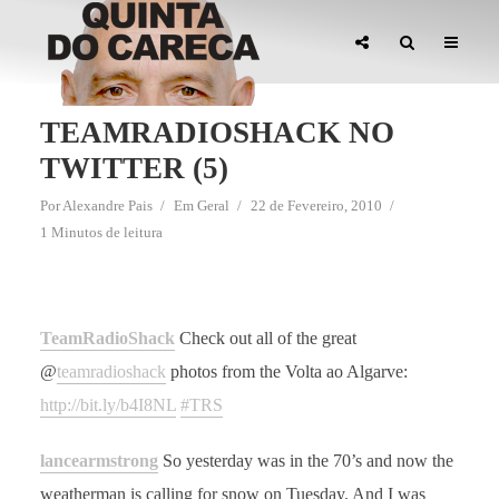
TEAMRADIOSHACK NO
TWITTER (5)
Por
Alexandre Pais
Em
Geral
22 de Fevereiro, 2010
1 Minutos de leitura
TeamRadioShack
Check out all of the great
@
teamradioshack
photos from the Volta ao Algarve:
http://bit.ly/b4I8NL
#TRS
lancearmstrong
So yesterday was in the 70’s and now the
weatherman is calling for snow on Tuesday. And I was