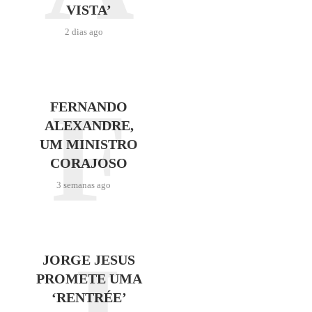
VISTA’
2 dias ago
F
FERNANDO
ALEXANDRE,
UM MINISTRO
CORAJOSO
3 semanas ago
J
JORGE JESUS
PROMETE UMA
‘RENTRÉE’