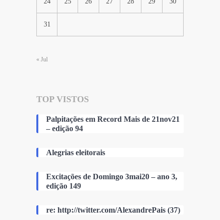
24
25
26
27
28
29
30
31
« Jul
TOP VISTOS
Palpitações em Record Mais de 21nov21
– edição 94
Alegrias eleitorais
Excitações de Domingo 3mai20 – ano 3,
edição 149
re: http://twitter.com/AlexandrePais (37)