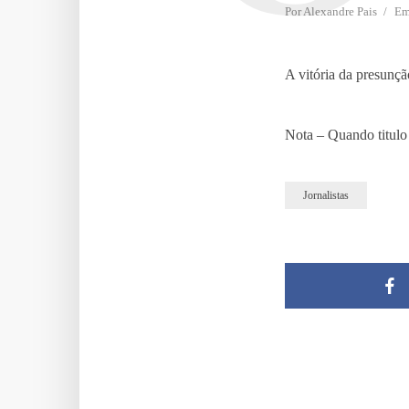
Por
Alexandre Pais
E
A vitória da presunç
Nota – Quando titulo
Jornalistas