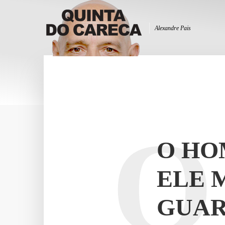
Alexandre Pais
O
O HO
ELE 
GUAR