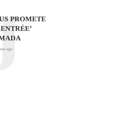
J
SUS PROMETE
RENTRÉE’
IMADA
nas ago