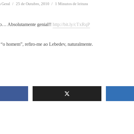
m
Geral
25 de Outubro, 2010
1 Minutos de leitura
ão… Absolutamente genial!!
http://bit.ly/cTxRqP
 “o homem”, refiro-me ao Lebedev, naturalmente.