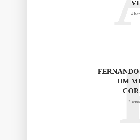
VI
4 hor
FERNANDO
UM M
COR
3 sema