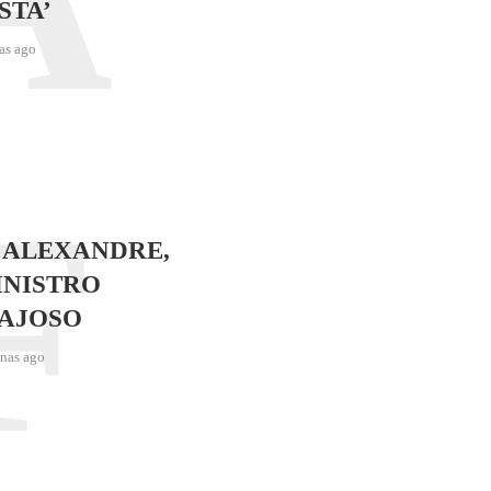
STA’
as ago
F
 ALEXANDRE,
INISTRO
AJOSO
nas ago