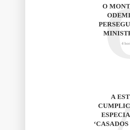
O MONT
ODEMI
PERSEGU
MINIST
4 hor
A ES
CUMPLIC
ESPECIA
‘CASADOS