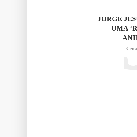
JORGE JE
UMA ‘
AN
3 sema