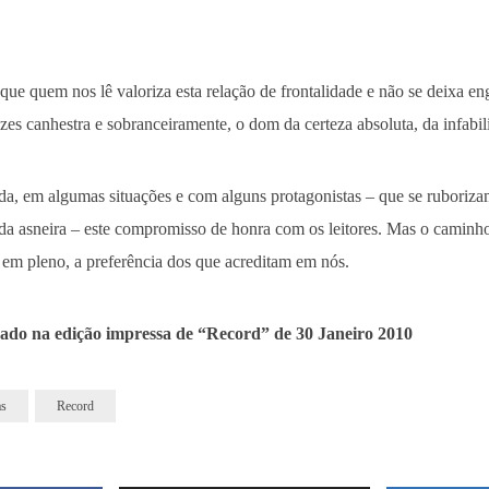
ue quem nos lê valoriza esta relação de frontalidade e não se deixa en
zes canhestra e sobranceiramente, o dom da certeza absoluta, da infabil
da, em algumas situações e com alguns protagonistas – que se rubori
a asneira – este compromisso de honra com os leitores. Mas o caminh
em pleno, a preferência dos que acreditam em nós.
cado na edição impressa de “Record” de 30 Janeiro 2010
as
Record