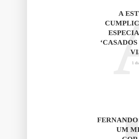
A ES
CUMPLIC
ESPECIA
‘CASADOS
VI
1 di
FERNANDO
UM M