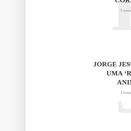
COR
3 sema
JORGE JE
UMA ‘
AN
3 sema