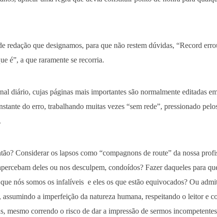
de redação que designamos, para que não restem dúvidas, “Record errou”
ue é”, a que raramente se recorria.
nal diário, cujas páginas mais importantes são normalmente editadas em
stante do erro, trabalhando muitas vezes “sem rede”, pressionado pelo
.
ntão? Considerar os lapsos como “compagnons de route” da nossa profi
e apercebam deles ou nos desculpem, condoídos? Fazer daqueles para q
que nós somos os infalíveis e eles os que estão equivocados? Ou admit
 assumindo a imperfeição da natureza humana, respeitando o leitor e c
as, mesmo correndo o risco de dar a impressão de sermos incompetentes