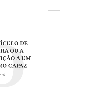
O
ÍCULO DE
RA OU A
IÇÃO A UM
RO CAPAZ
a ago