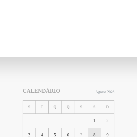
CALENDÁRIO
Agosto 2026
S
T
Q
Q
S
S
D
1
2
3
4
5
6
7
8
9