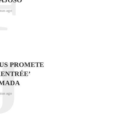
F
AJOSO
nas ago
J
SUS PROMETE
RENTRÉE’
IMADA
nas ago