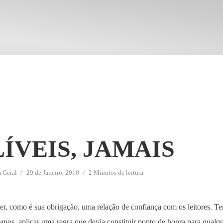
ÍVEIS, JAMAIS
m
Geral
29 de Janeiro, 2010
2 Minutos de leitura
er, como é sua obrigação, uma relação de confiança com os leitores. T
e anos, aplicar uma regra que devia constituir ponto de honra para qualqu