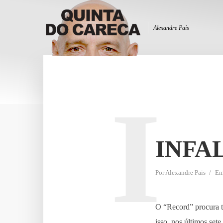
Alexandre Pais
I
INFAL
Por
Alexandre Pais
E
O “Record” procura t
isso, nos últimos set