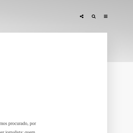
emos procurado, por
er jornalista: quem