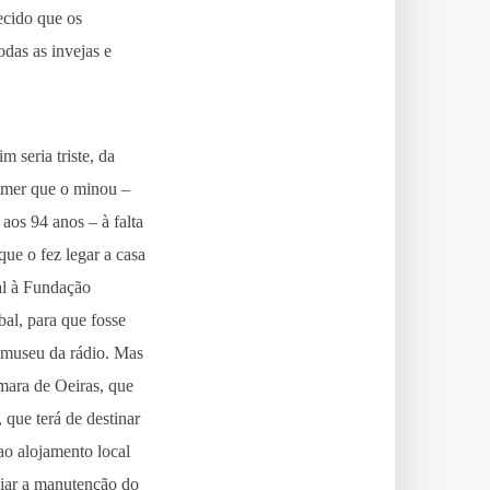
ecido que os
odas as invejas e
im seria triste, da
imer que o minou –
aos 94 anos – à falta
ue o fez legar a casa
al à Fundação
l, para que fosse
 museu da rádio. Mas
mara de Oeiras, que
, que terá de destinar
 ao alojamento local
ciar a manutenção do