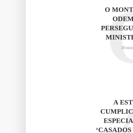
O MONT
ODEM
PERSEGU
MINIST
26 min
A ES
CUMPLIC
ESPECIA
‘CASADOS