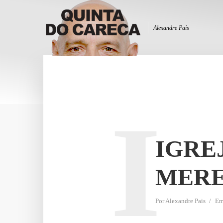
Alexandre Pais
I
IGRE
MERE
Por
Alexandre Pais
E