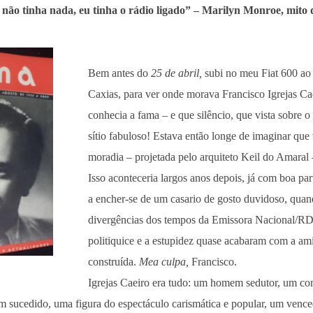
não tinha nada, eu tinha o rádio ligado” – Marilyn Monroe, mito 
Bem antes do
25 de abril,
subi no meu Fiat 600 ao
Caxias, para ver onde morava Francisco Igrejas Ca
conhecia a fama – e que silêncio, que vista sobre o
sítio fabuloso! Estava então longe de imaginar que 
moradia – projetada pelo arquiteto Keil do Amaral –
Isso aconteceria largos anos depois, já com boa p
a encher-se de um casario de gosto duvidoso, qua
divergências dos tempos da Emissora Nacional/RD
politiquice e a estupidez quase acabaram com a am
construída.
Mea culpa,
Francisco.
Igrejas Caeiro era tudo: um homem sedutor, um co
sucedido, uma figura do espectáculo carismática e popular, um vence