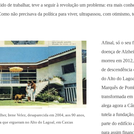
do de trabalhar, teve a seguir à revolução um problema: era mais conh
 Como não precisava da política para viver, ultrapassou, com otimismo, t
Afinal, só o seu f
doença de Alzhe
morreu em 2012, 
de descendência q
do Alto do Lago
Marquês de Pomba
transformada em
alega agora a Câ
tutela a fundação
lher, Irene Velez, desaparecida em 2004, aos 90 anos,
a que ergueram no Alto do Lagoal, em Caxias
parte do edifício
para assim finan