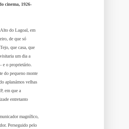
do cinema, 1926-
 Alto do Lagoal, em
eiro, de que só
 Tejo, que casa, que
visitaria um dia a
 e o proprietário.
arte do pequeno monte
ndo aplanámos velhas
P, em que a
izade entretanto
municador magnífico,
dor. Perseguido pelo