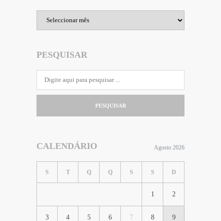
Arquivo
PESQUISAR
PESQUISAR
CALENDÁRIO
Agosto 2026
S
T
Q
Q
S
S
D
1
2
3
4
5
6
7
8
9