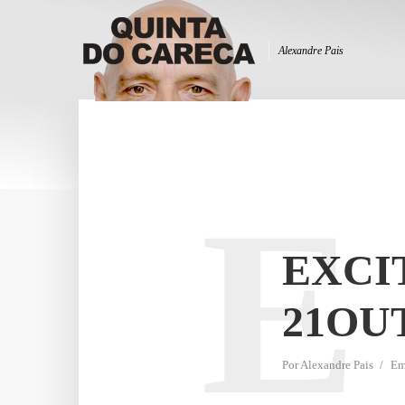
Alexandre Pais
E
EXCI
21OU
Por
Alexandre Pais
E