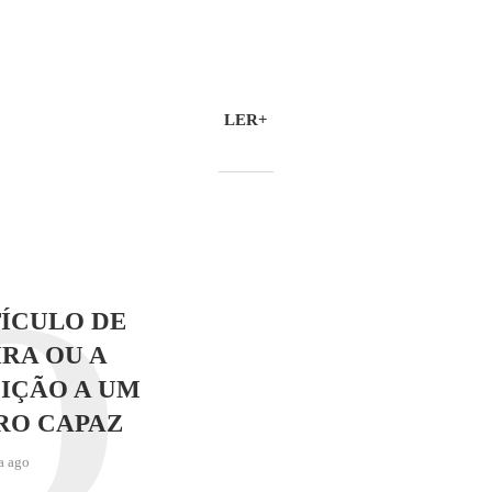
LER+
O
ÍCULO DE
RA OU A
IÇÃO A UM
RO CAPAZ
a ago