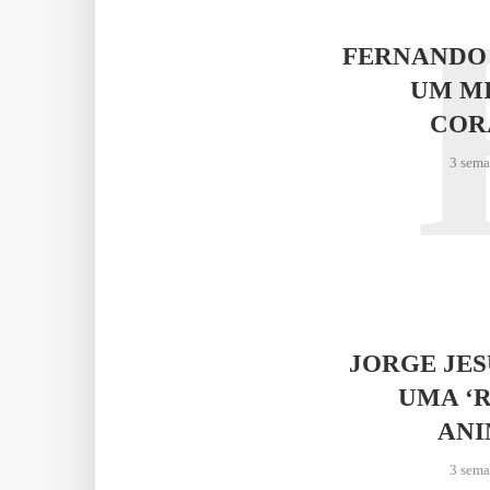
FERNANDO
UM M
COR
3 sema
JORGE JE
UMA ‘
AN
3 sema