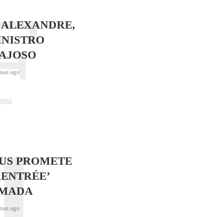
F
 ALEXANDRE,
INISTRO
AJOSO
nas ago
J
SUS PROMETE
RENTRÉE’
IMADA
nas ago