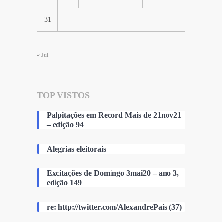
31
« Jul
TOP VISTOS
Palpitações em Record Mais de 21nov21
– edição 94
Alegrias eleitorais
Excitações de Domingo 3mai20 – ano 3,
edição 149
re: http://twitter.com/AlexandrePais (37)