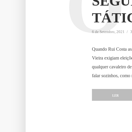
O
SEGU
TÁTI
6 de Setembro, 2021
3
Quando Rui Costa ass
Vieira exigiam eleiçõ
qualquer cavaleiro de
falar sozinhos, como 
LER