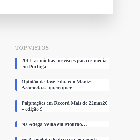
TOP VISTOS
2011: as minhas previsões para os media
em Portugal
Opinião de José Eduardo Moniz:
Acomoda-se quem quer
Palpitações em Record Mais de 22mar20
– edição 9
Na Adega Velha em Mourão…
re: A anedota do dia: não tem muita