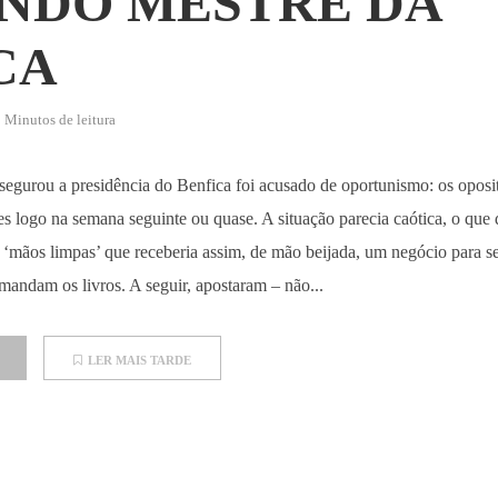
NDO MESTRE DA
CA
 Minutos de leitura
egurou a presidência do Benfica foi acusado de oportunismo: os oposit
es logo na semana seguinte ou quase. A situação parecia caótica, o que
 ‘mãos limpas’ que receberia assim, de mão beijada, um negócio para se
mandam os livros. A seguir, apostaram – não...
LER MAIS TARDE