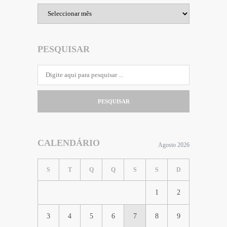
Arquivo
PESQUISAR
PESQUISAR
CALENDÁRIO
Agosto 2026
S
T
Q
Q
S
S
D
1
2
3
4
5
6
7
8
9