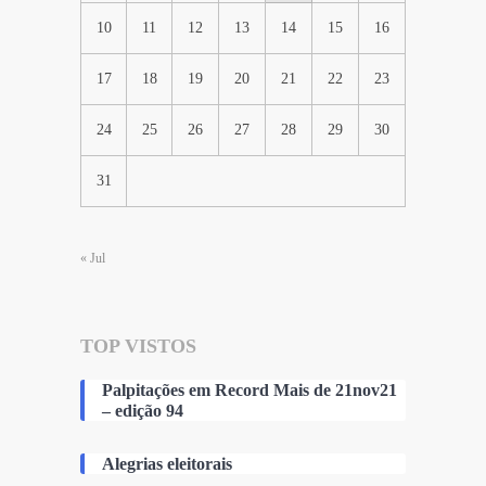
10
11
12
13
14
15
16
17
18
19
20
21
22
23
24
25
26
27
28
29
30
31
« Jul
TOP VISTOS
Palpitações em Record Mais de 21nov21
– edição 94
Alegrias eleitorais