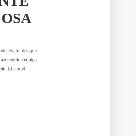
ENTE
JOSA
decity, fui dos que
azer subir a equipa
eio. Li e ouvi