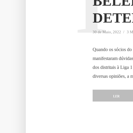
T
BELE
DETE
30 de Maio, 2022
3 M
Quando os sócios do 
manifestaram dúvidas 
dos distritais à Liga
diversas opiniões, a m
LER