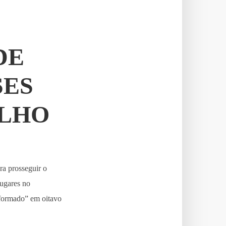
DE
SES
ULHO
ra prosseguir o
lugares no
formado” em oitavo