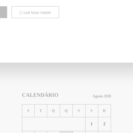
LER MAIS TARDE
CALENDÁRIO
Agosto 2026
S
T
Q
Q
S
S
D
1
2