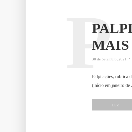
P
PALP
MAIS 
30 de Setembro, 2021
Palpitações, rubrica
(início em janeiro de
LER