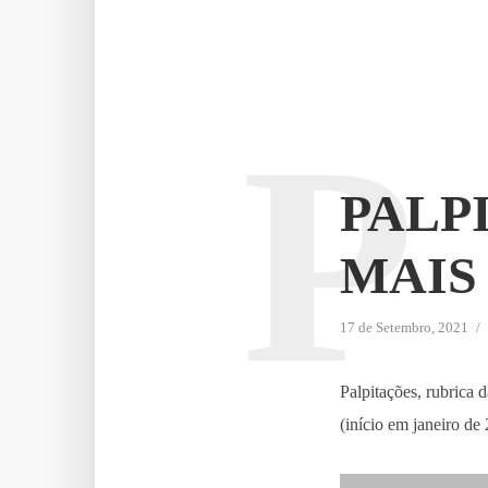
P
PALP
MAIS 
17 de Setembro, 2021
Palpitações, rubrica
(início em janeiro de