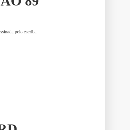
ÇÃO 89
ssinada pelo escriba
RD