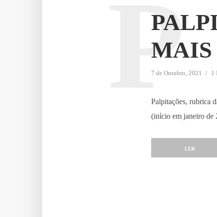
P
PALP
MAIS 
7 de Outubro, 2021
1 
Palpitações, rubrica
(início em janeiro de
LER