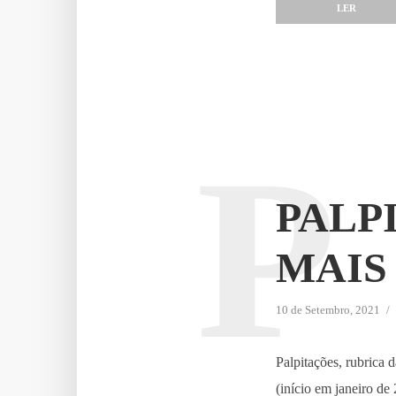
LER
P
PALP
MAIS 
10 de Setembro, 2021
Palpitações, rubrica
(início em janeiro de