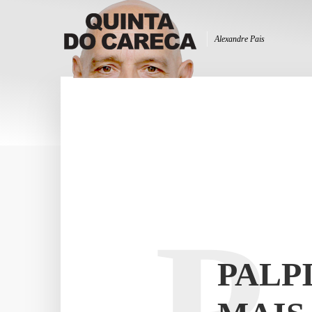
Alexandre Pais
P
PALP