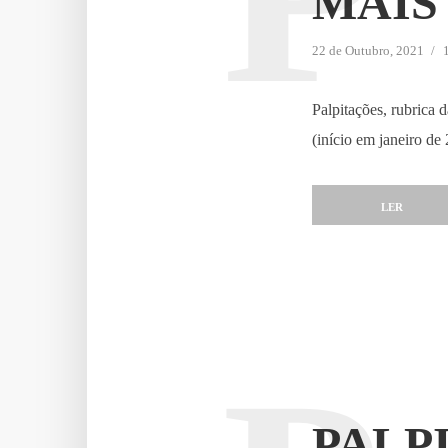
MAIS 
22 de Outubro, 2021
Palpitações, rubrica
(início em janeiro de
LER
PALP