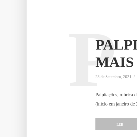
P
PALP
MAIS 
23 de Setembro, 2021
Palpitações, rubrica
(início em janeiro de
LER