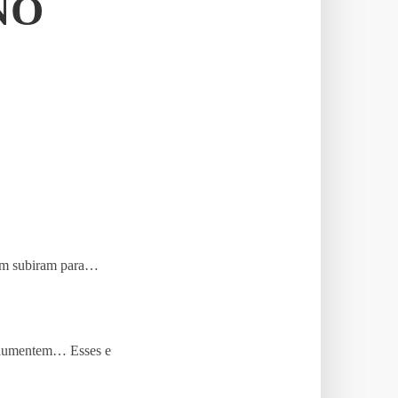
NO
ram subiram para…
s aumentem… Esses e