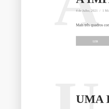
A
4 de Julho, 2021
1 Mi
Mais três quadros co
LER
U
UMA 