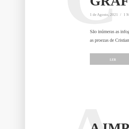
GRÁF
1 de Agosto, 2021
1 M
São inúmeras as infog
as proezas de Cristi
LER
A IM