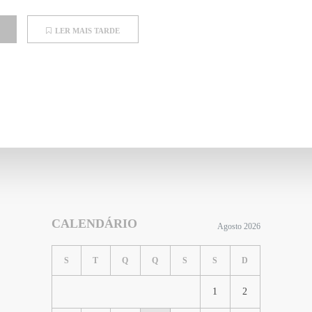
LER MAIS TARDE
CALENDÁRIO
Agosto 2026
S
T
Q
Q
S
S
D
1
2