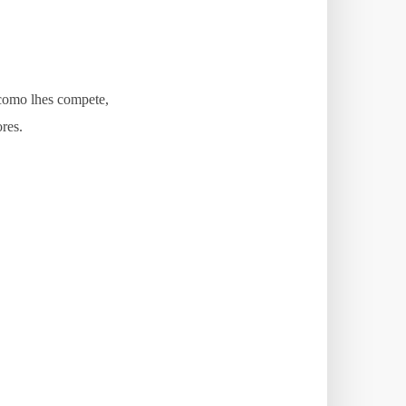
 como lhes compete,
res.
A