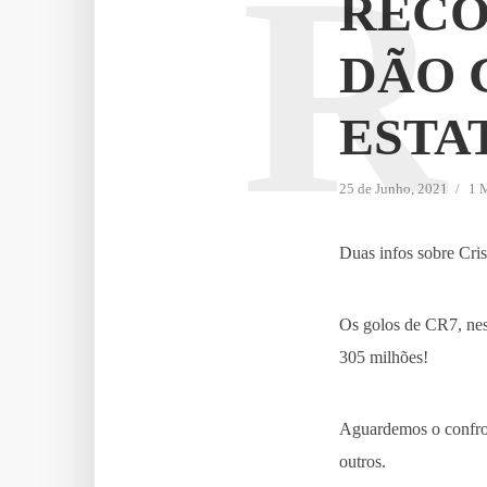
R
RECO
DÃO 
ESTA
25 de Junho, 2021
1 M
Duas infos sobre Cri
Os golos de CR7, nes
305 milhões!
Aguardemos o confro
outros.