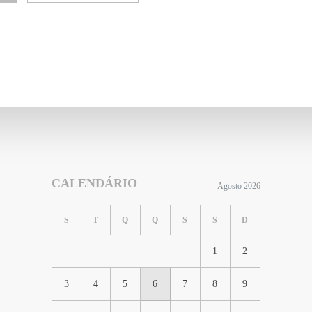
CALENDÁRIO
Agosto 2026
S
T
Q
Q
S
S
D
1
2
3
4
5
6
7
8
9