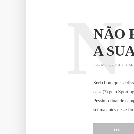
N
NÃO 
A SU
5 de Maio, 2019
1 Min
Seria bom que se dis
casa (?) pelo Sportin
Péssimo final de camp
sétima antes deste fi
LER