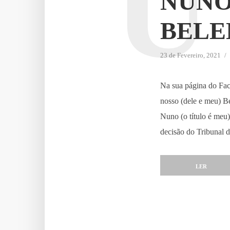
U
NUNO
BELE
23 de Fevereiro, 2021
Na sua página do Fac
nosso (dele e meu) B
Nuno (o título é me
decisão do Tribunal d
LER