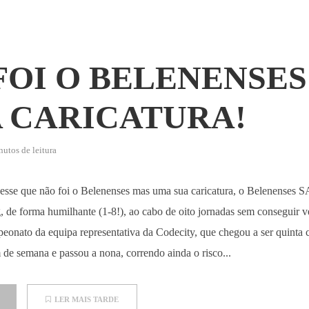
FOI O BELENENSES
A CARICATURA!
utos de leitura
sesse que não foi o Belenenses mas uma sua caricatura, o Belenenses 
g, de forma humilhante (1-8!), ao cabo de oito jornadas sem conseguir 
eonato da equipa representativa da Codecity, que chegou a ser quinta cl
m de semana e passou a nona, correndo ainda o risco...
LER MAIS TARDE