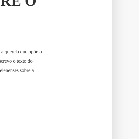
RE O
 a querela que opõe o
crevo o texto do
lenenses sobre a