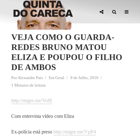
VEJA COMO O GUARDA-
REDES BRUNO MATOU
ELIZA E POUPOU O FILHO
DE AMBOS
Por
Alexandre Pais
Em
Geral
9 de Julho, 2010
1 Minutos de leitura
http://migre.me/VofE
Com entrevista vídeo com Eliza
Ex-polícia está preso
http://migre.me/VpP4