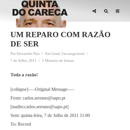
UM REPARO COM RAZÃO
DE SER
Por
Alexandre Pais
Em
Geral
,
Uncategorized
7 de Julho, 2011
1 Minutos de leitura
Toda a razão!
[collapse]—–Original Message—–
From: carlos.serrano@sapo.pt
[mailto:carlos.serrano@sapo.pt]
Sent: quinta-feira, 7 de Julho de 2011 11:00
To: Record