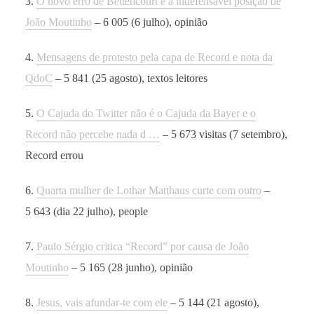
3.
O novo erro de Bettencourt e a indefensável posição de
João Moutinho
– 6 005 (6 julho), opinião
4.
Mensagens de protesto pela capa de Record e nota da
QdoC
– 5 841 (25 agosto), textos leitores
5.
O Cajuda do Twitter não é o Cajuda da Bayer e o
Record não percebe nada d …
– 5 673 visitas (7 setembro),
Record errou
6.
Quarta mulher de Lothar Matthaus curte com outro
–
5 643 (dia 22 julho), people
7.
Paulo Sérgio critica “Record” por causa de João
Moutinho
– 5 165 (28 junho), opinião
8.
Jesus, vais afundar-te com ele
– 5 144 (21 agosto),