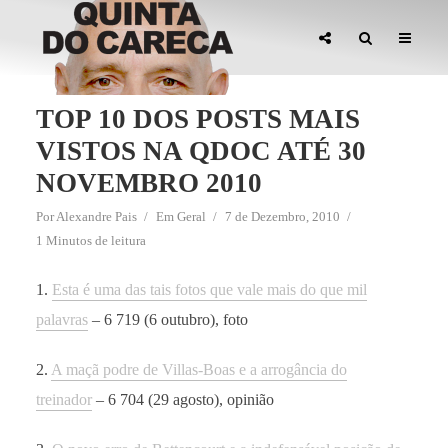
TOP 10 DOS POSTS MAIS
VISTOS NA QDOC ATÉ 30
NOVEMBRO 2010
Por
Alexandre Pais
Em
Geral
7 de Dezembro, 2010
1 Minutos de leitura
1.
Esta é uma das tais fotos que vale mais do que mil
palavras
– 6 719 (6 outubro), foto
2.
A maçã podre de Villas-Boas e a arrogância do
treinador
– 6 704 (29 agosto), opinião