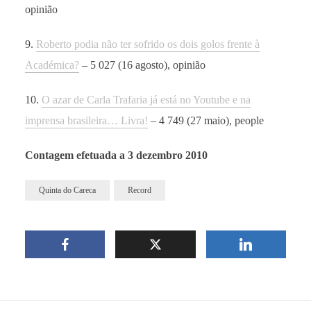
opinião
9.
Roberto podia não ter sofrido os dois golos frente à
Académica?
– 5 027 (16 agosto), opinião
10.
O azar de Carla Trafaria já está no Youtube e na
imprensa brasileira… Livra!
– 4 749 (27 maio), people
Contagem efetuada a 3 dezembro 2010
Quinta do Careca
Record