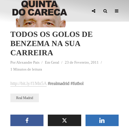
TODOS OS GOLOS DE
BENZEMA NA SUA
CARREIRA
Por
Alexandre Pais
Em
Geral
23 de Fevereiro, 2011
1 Minutos de leitura
http://bit.ly/f1Mn5A
#realmadrid #futbol
Real Madrid