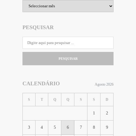
Arquivo
PESQUISAR
PESQUISAR
CALENDÁRIO
Agosto 2026
S
T
Q
Q
S
S
D
1
2
3
4
5
6
7
8
9