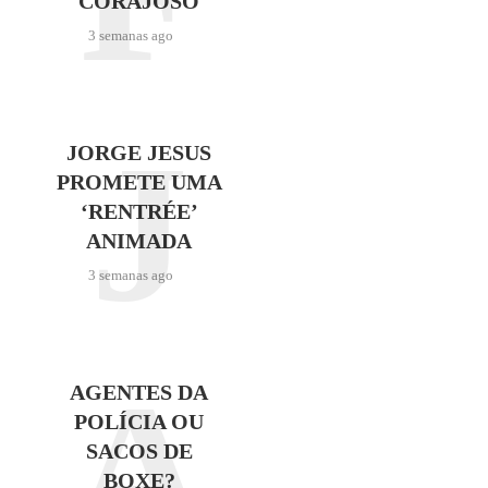
CORAJOSO
3 semanas ago
J
JORGE JESUS
PROMETE UMA
‘RENTRÉE’
ANIMADA
3 semanas ago
A
AGENTES DA
POLÍCIA OU
SACOS DE
BOXE?