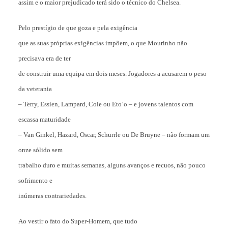
assim e o maior prejudicado terá sido o técnico do Chelsea.
Pelo prestígio de que goza e pela exigência
que as suas próprias exigências impõem, o que Mourinho não
precisava era de ter
de construir uma equipa em dois meses. Jogadores a acusarem o peso
da veterania
– Terry, Essien, Lampard, Cole ou Eto’o – e jovens talentos com
escassa maturidade
– Van Ginkel, Hazard, Oscar, Schurrle ou De Bruyne – não formam um
onze sólido sem
trabalho duro e muitas semanas, alguns avanços e recuos, não pouco
sofrimento e
inúmeras contrariedades.
Ao vestir o fato do Super-Homem, que tudo