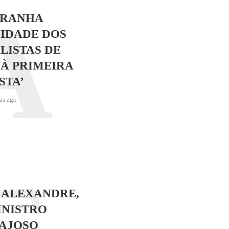
A
TRANHA
IDADE DOS
LISTAS DE
 À PRIMEIRA
STA’
as ago
 ALEXANDRE,
INISTRO
AJOSO