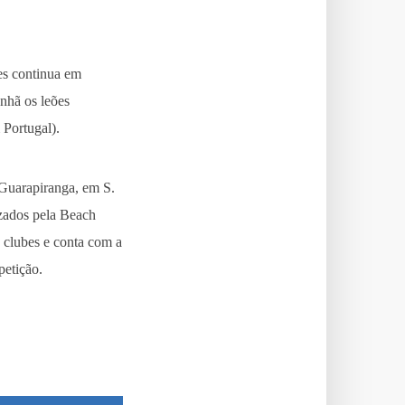
es continua em
nhã os leões
 Portugal).
 Guarapiranga, em S.
izados pela Beach
 clubes e conta com a
petição.