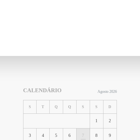
CALENDÁRIO
Agosto 2026
S
T
Q
Q
S
S
D
1
2
3
4
5
6
7
8
9