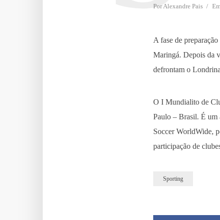
Por
Alexandre Pais
E
A fase de preparação
Maringá. Depois da v
defrontam o Londrina
O I Mundialito de Cl
Paulo – Brasil. É um 
Soccer WorldWide, po
participação de clube
Sporting