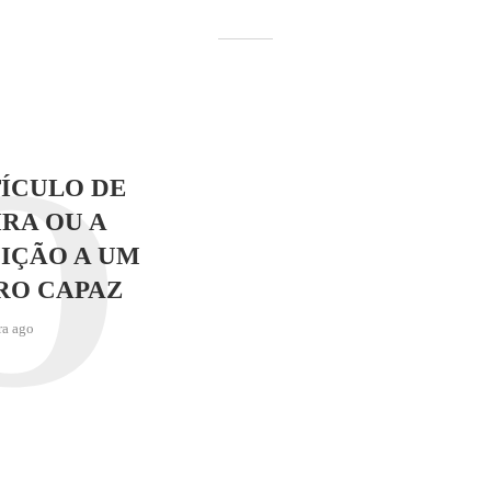
O
ÍCULO DE
RA OU A
IÇÃO A UM
RO CAPAZ
ra ago