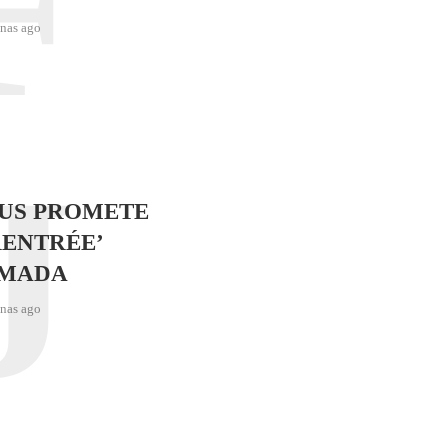
F
nas ago
J
SUS PROMETE
RENTRÉE’
IMADA
nas ago