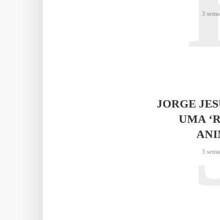
3 sema
JORGE JE
UMA ‘
AN
3 sema