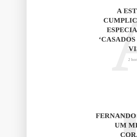
A ES
CUMPLIC
ESPECIA
‘CASADOS
VI
2 hor
FERNANDO
UM M
COR