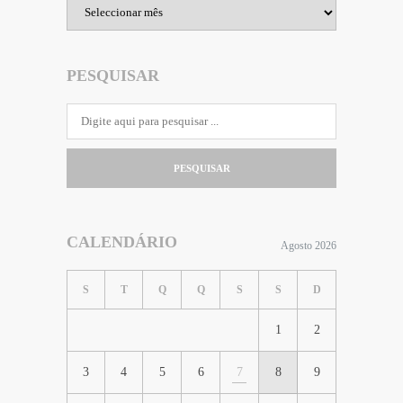
Arquivo
PESQUISAR
PESQUISAR
CALENDÁRIO
Agosto 2026
S
T
Q
Q
S
S
D
1
2
3
4
5
6
7
8
9