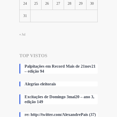
24
25
26
27
28
29
30
31
« Jul
TOP VISTOS
Palpitações em Record Mais de 21nov21
– edição 94
Alegrias eleitorais
Excitações de Domingo 3mai20 – ano 3,
edição 149
re: http://twitter.com/AlexandrePais (37)