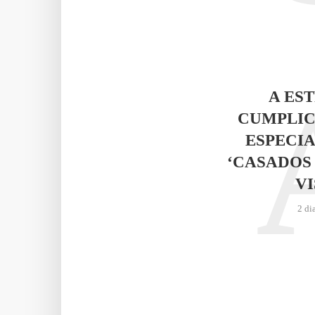
A ES
CUMPLIC
ESPECIA
‘CASADOS
VI
2 di