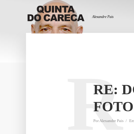
Alexandre Pais
R
RE: D
FOTO
Por
Alexandre Pais
E