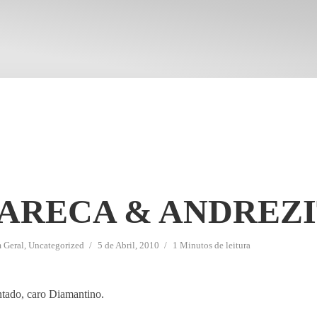
CARECA & ANDREZ
m
Geral
,
Uncategorized
5 de Abril, 2010
1 Minutos de leitura
ntado, caro Diamantino.