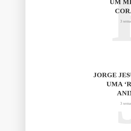
UM M
COR
3 sema
JORGE JE
UMA ‘
AN
3 sema