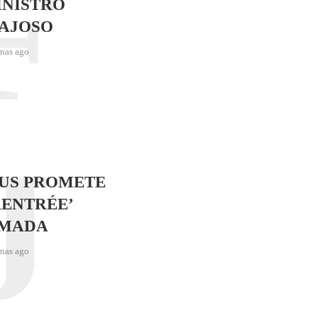
F
INISTRO
AJOSO
nas ago
J
SUS PROMETE
RENTRÉE’
IMADA
nas ago