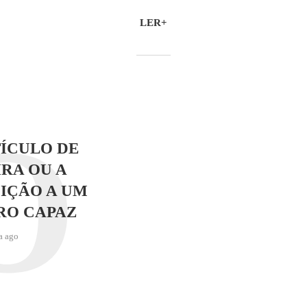
LER+
O
ÍCULO DE
RA OU A
IÇÃO A UM
RO CAPAZ
a ago