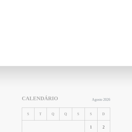
CALENDÁRIO
Agosto 2026
S
T
Q
Q
S
S
D
1
2