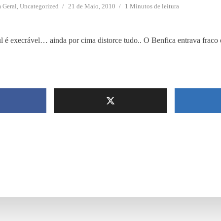
m
Geral
,
Uncategorized
21 de Maio, 2010
1 Minutos de leitura
l é execrável… ainda por cima distorce tudo.. O Benfica entrava fraco e