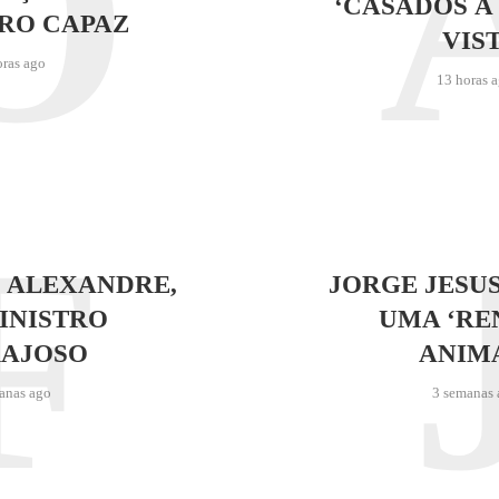
O
‘CASADOS À
RO CAPAZ
VIST
oras ago
13 horas 
F
 ALEXANDRE,
JORGE JESU
INISTRO
UMA ‘RE
AJOSO
ANIM
anas ago
3 semanas 