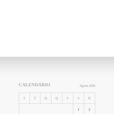
CALENDÁRIO
Agosto 2026
S
T
Q
Q
S
S
D
1
2