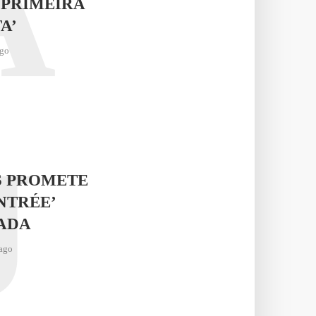
A
 PRIMEIRA
A’
ago
J
S PROMETE
NTRÉE’
ADA
ago