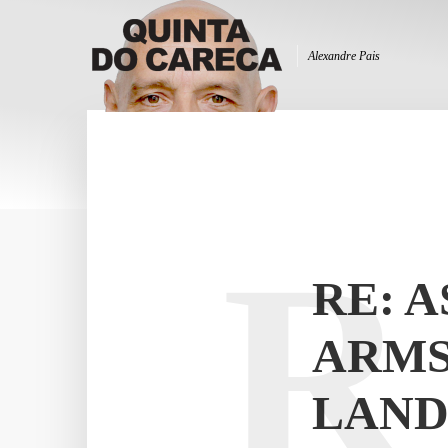
Alexandre Pais
R
RE: A
ARMS
LAND