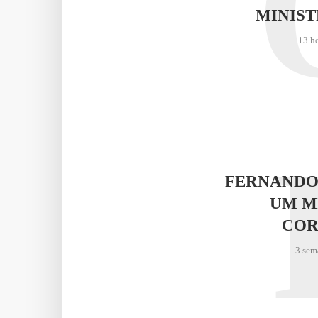
MINIST
13 h
FERNANDO
UM M
COR
3 sem