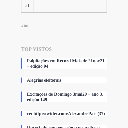
31
« Jul
TOP VISTOS
Palpitações em Record Mais de 21nov21
– edição 94
Alegrias eleitorais
Excitações de Domingo 3mai20 – ano 3,
edição 149
re: http://twitter.com/AlexandrePais (37)
Um estado com vocação para palhaço