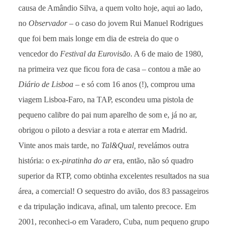
causa de Amândio Silva, a quem volto hoje, aqui ao lado,
no
Observador
– o caso do jovem Rui Manuel Rodrigues
que foi bem mais longe em dia de estreia do que o
vencedor do
Festival da Eurovisão
. A 6 de maio de 1980,
na primeira vez que ficou fora de casa – contou a mãe ao
Diário de Lisboa
– e só com 16 anos (!), comprou uma
viagem Lisboa-Faro, na TAP, escondeu uma pistola de
pequeno calibre do pai num aparelho de som e, já no ar,
obrigou o piloto a desviar a rota e aterrar em Madrid.
Vinte anos mais tarde, no
Tal&Qual,
revelámos outra
história: o ex-
piratinha do ar
era, então, não só quadro
superior da RTP, como obtinha excelentes resultados na sua
área, a comercial! O sequestro do avião, dos 83 passageiros
e da tripulação indicava, afinal, um talento precoce. Em
2001, reconheci-o em Varadero, Cuba, num pequeno grupo