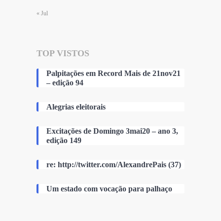
« Jul
TOP VISTOS
Palpitações em Record Mais de 21nov21
– edição 94
Alegrias eleitorais
Excitações de Domingo 3mai20 – ano 3,
edição 149
re: http://twitter.com/AlexandrePais (37)
Um estado com vocação para palhaço