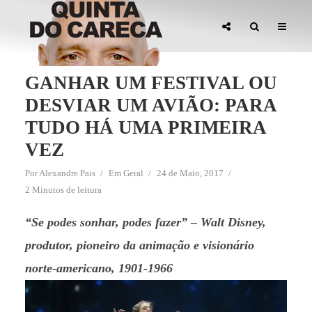
GANHAR UM FESTIVAL OU
DESVIAR UM AVIÃO: PARA
TUDO HÁ UMA PRIMEIRA
VEZ
Por
Alexandre Pais
Em
Geral
24 de Maio, 2017
2 Minutos de leitura
“Se podes sonhar, podes fazer” – Walt Disney,
produtor, pioneiro da animação e visionário
norte-americano, 1901-1966