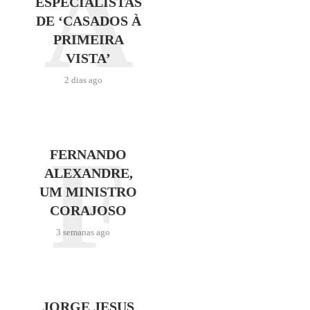
A
ESPECIALISTAS
DE ‘CASADOS À
PRIMEIRA
VISTA’
2 dias ago
F
FERNANDO
ALEXANDRE,
UM MINISTRO
CORAJOSO
3 semanas ago
JORGE JESUS