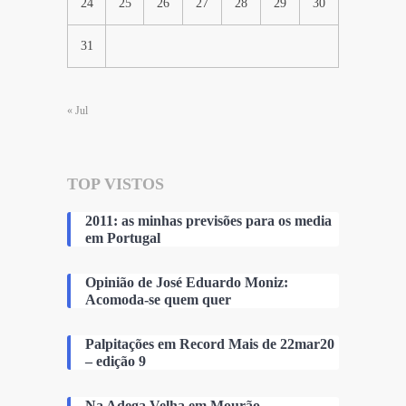
24
25
26
27
28
29
30
31
« Jul
TOP VISTOS
2011: as minhas previsões para os media
em Portugal
Opinião de José Eduardo Moniz:
Acomoda-se quem quer
Palpitações em Record Mais de 22mar20
– edição 9
Na Adega Velha em Mourão…