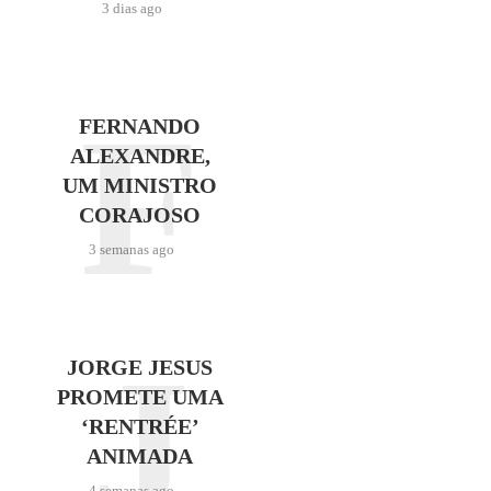
3 dias ago
F
FERNANDO
ALEXANDRE,
UM MINISTRO
CORAJOSO
3 semanas ago
J
JORGE JESUS
PROMETE UMA
‘RENTRÉE’
ANIMADA
4 semanas ago