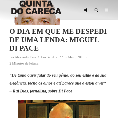
O DIA EM QUE ME DESPEDI
DE UMA LENDA: MIGUEL
DI PACE
Por
Alexandre Pais
Em
Geral
22 de Maio, 2015
2 Minutos de leitura
“De tanto ouvir falar do seu génio, do seu estilo e da sua
elegância, fecho os olhos e até parece que o estou a ver”
– Rui Dias, jornalista, sobre Di Pace