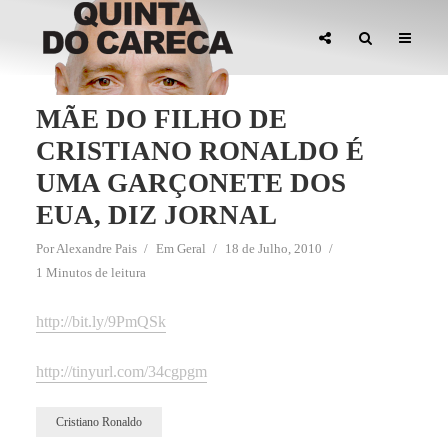
MÃE DO FILHO DE
CRISTIANO RONALDO É
UMA GARÇONETE DOS
EUA, DIZ JORNAL
Por
Alexandre Pais
Em
Geral
18 de Julho, 2010
1 Minutos de leitura
http://bit.ly/9PmQSk
http://tinyurl.com/34cgpgm
Cristiano Ronaldo