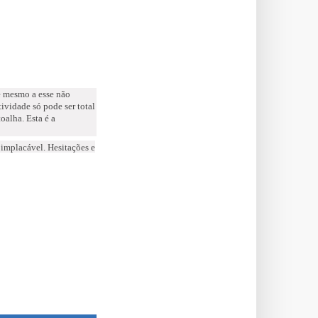
 e mesmo a esse não
ividade só pode ser total
oalha. Esta é a
, implacável. Hesitações e