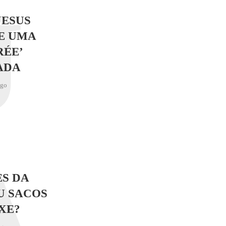
J
JESUS
E UMA
RÉE’
ADA
ago
A
S DA
U SACOS
XE?