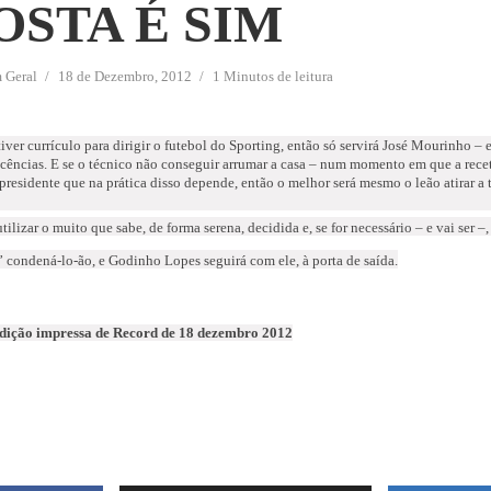
OSTA É SIM
m
Geral
18 de Dezembro, 2012
1 Minutos de leitura
tiver currículo para dirigir o futebol do Sporting, então só servirá José Mourinho –
icências. E se o técnico não conseguir arrumar a casa – num momento em que a recet
residente que na prática disso depende, então o melhor será mesmo o leão atirar a t
tilizar o muito que sabe, de forma serena, decidida e, se for necessário – e vai ser –
” condená-lo-ão, e Godinho Lopes seguirá com ele, à porta de saída.
edição impressa de Record de 18 dezembro 2012