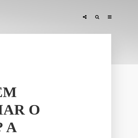
EM
IAR O
 A