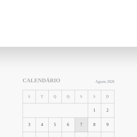
CALENDÁRIO
Agosto 2026
S
T
Q
Q
S
S
D
1
2
3
4
5
6
7
8
9