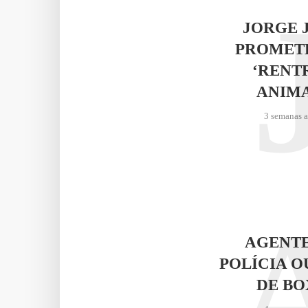
JORGE 
PROMET
‘RENT
ANIM
3 semanas 
AGENTE
POLÍCIA O
DE BO