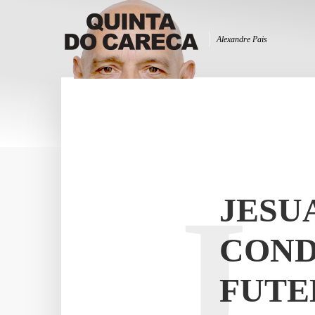
Alexandre Pais
J
JESU
COND
FUTE