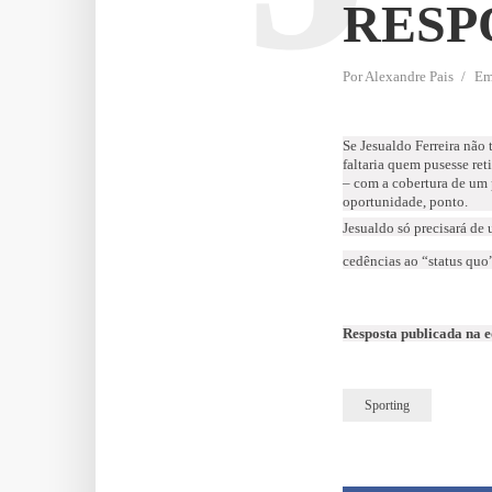
RESP
Por
Alexandre Pais
E
Se Jesualdo Ferreira não 
faltaria quem pusesse ret
– com a cobertura de um p
oportunidade, ponto.
Jesualdo só precisará de u
cedências ao “status quo
Resposta publicada na 
Sporting