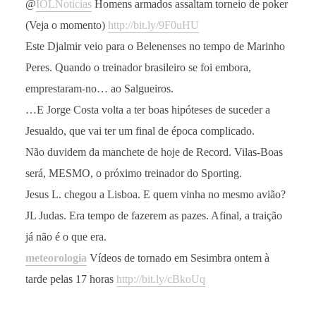
@
IOLNoticias
Homens armados assaltam torneio de poker
(Veja o momento)
http://bit.ly/9F0uHU
Este Djalmir veio para o Belenenses no tempo de Marinho
Peres. Quando o treinador brasileiro se foi embora,
emprestaram-no… ao Salgueiros.
…E Jorge Costa volta a ter boas hipóteses de suceder a
Jesualdo, que vai ter um final de época complicado.
Não duvidem da manchete de hoje de Record. Vilas-Boas
será, MESMO, o próximo treinador do Sporting.
Jesus L. chegou a Lisboa. E quem vinha no mesmo avião?
JL Judas. Era tempo de fazerem as pazes. Afinal, a traição
já não é o que era.
meteorologia
Vídeos de tornado em Sesimbra ontem à
tarde pelas 17 horas
http://bit.ly/cBkoUq