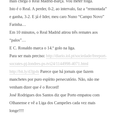
mais chega o Real Madrid-Barça. Vou meter folga.
Isto é o Real. A perder, 0-2, ao intervalo, faz a “remontada”
e ganha, 3-2. E já é lider, meu caro Nuno “Campo Novo”
Farinha…
Em 10 minutos, o Real Madrid atirou três remates aos
“palos”…
E C. Ronaldo marca o 14.º golo na liga.
Para ser mais preciso:
http://diario.iol.pt/sociedade/freeport-
socrates-pj-londres-ps-tvi24/1144998-4071.html
http://bit.ly/d3jp4s
Parece que há jornais que fazem
manchetes por puro espírito persecutório. Não, não me
venham dizer que é o Record!
José Rodrigues dos Santos diz que Porto empatou com
Olhanense e vê a Liga dos Campeões cada vez mais
longe!!!!