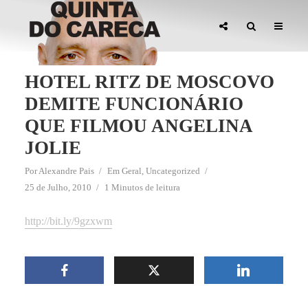
HOTEL RITZ DE MOSCOVO
DEMITE FUNCIONÁRIO
QUE FILMOU ANGELINA
JOLIE
Por
Alexandre Pais
Em
Geral
,
Uncategorized
25 de Julho, 2010
1 Minutos de leitura
http://bit.ly/9gzxwm