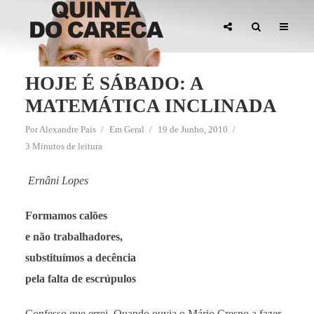
HOJE É SÁBADO: A
MATEMÁTICA INCLINADA
Por
Alexandre Pais
Em
Geral
19 de Junho, 2010
3 Minutos de leitura
Ernâni Lopes
Formamos calões
e não trabalhadores,
substituímos a decência
pela falta de escrúpulos
Confesso que errei. Quando ouvia o Mário Crespo a fazer