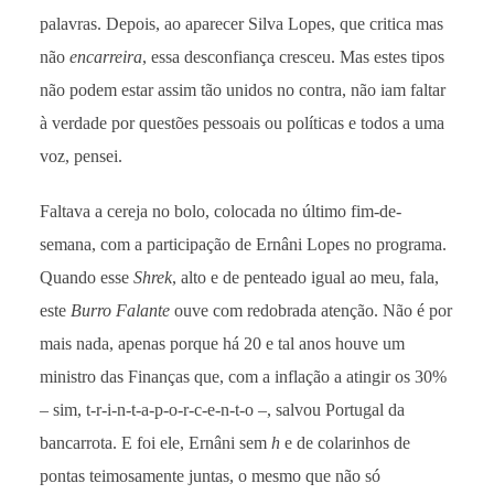
palavras. Depois, ao aparecer Silva Lopes, que critica mas
não
encarreira
, essa desconfiança cresceu. Mas estes tipos
não podem estar assim tão unidos no contra, não iam faltar
à verdade por questões pessoais ou políticas e todos a uma
voz, pensei.
Faltava a cereja no bolo, colocada no último fim-de-
semana, com a participação de Ernâni Lopes no programa.
Quando esse
Shrek
, alto e de penteado igual ao meu, fala,
este
Burro Falante
ouve com redobrada atenção. Não é por
mais nada, apenas porque há 20 e tal anos houve um
ministro das Finanças que, com a inflação a atingir os 30%
– sim, t-r-i-n-t-a-p-o-r-c-e-n-t-o –, salvou Portugal da
bancarrota. E foi ele, Ernâni sem
h
e de colarinhos de
pontas teimosamente juntas, o mesmo que não só