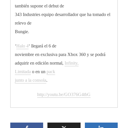
también supone el debut de
343 Industries equipo desarrollador que ha tomado el
relevo de
Bungie.
‘
Halo 4
‘ llegará el 6 de
noviembre en exclusiva para Xbox 360 y se podrá
adquirir en edición normal,
Infinity,
Limitada
o en un
pack
junto a la consola
.
http://youtu.be/GO376G4tbG