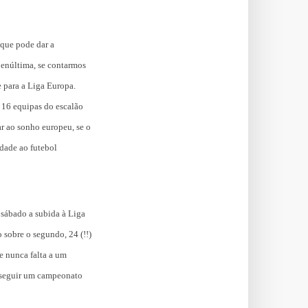
o que pode dar a
penúltima, se contarmos
e para a Liga Europa.
 16 equipas do escalão
r ao sonho europeu, se o
idade ao futebol
sábado a subida à Liga
 sobre o segundo, 24 (!!)
e nunca falta a um
onseguir um campeonato