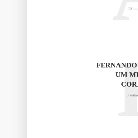
18 ho
FERNANDO
UM M
COR
3 sema