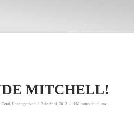
DE MITCHELL!
m
Geral
,
Uncategorized
2 de Abril, 2013
4 Minutos de leitura