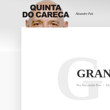
Alexandre Pais
G
GRAN
Por
Alexandre Pais
E