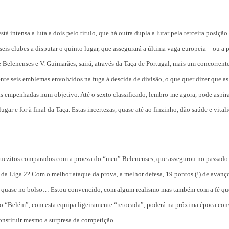
 está intensa a luta a dois pelo título, que há outra dupla a lutar pela terceira posiçã
eis clubes a disputar o quinto lugar, que assegurará a última vaga europeia – ou a 
e Belenenses e V. Guimarães, sairá, através da Taça de Portugal, mais um concorrent
te seis emblemas envolvidos na fuga à descida de divisão, o que quer dizer que as
s empenhadas num objetivo. Até o sexto classificado, lembro-me agora, pode aspira
ugar e for à final da Taça. Estas incertezas, quase até ao finzinho, dão saúde e vital
quezitos comparados com a proeza do “meu” Belenenses, que assegurou no passado 
l da Liga 2? Com o melhor ataque da prova, a melhor defesa, 19 pontos (!) de avanço
ulo quase no bolso… Estou convencido, com algum realismo mas também com a fé qu
e o “Belém”, com esta equipa ligeiramente “retocada”, poderá na próxima época c
onstituir mesmo a surpresa da competição.