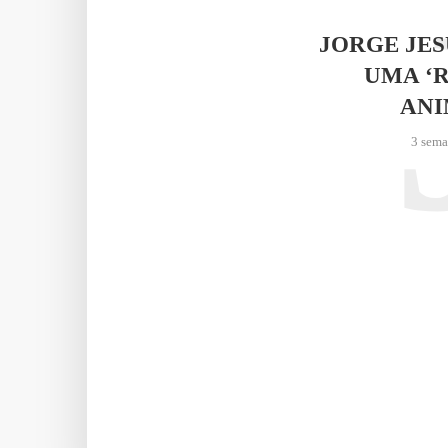
JORGE JE
UMA ‘
AN
3 sema