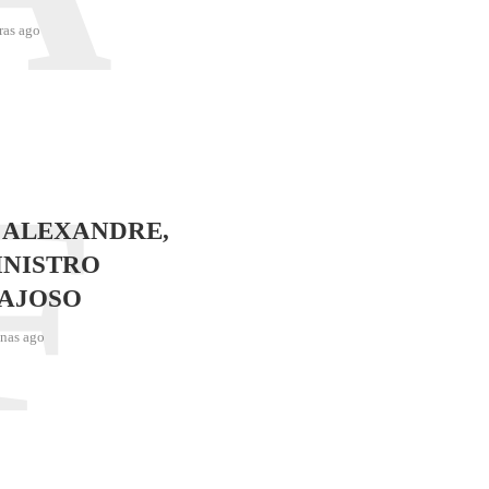
ras ago
F
 ALEXANDRE,
INISTRO
AJOSO
nas ago