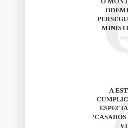
O MONT
ODEMI
PERSEGU
MINIST
17 ho
A ES
CUMPLIC
ESPECIA
‘CASADOS
VI