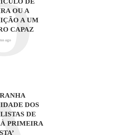
O
ÍCULO DE
RA OU A
IÇÃO A UM
RO CAPAZ
ras ago
A
TRANHA
IDADE DOS
LISTAS DE
 À PRIMEIRA
STA’