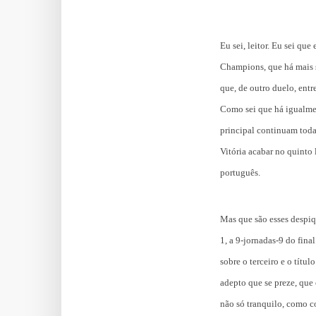
Eu sei, leitor. Eu sei que
Champions, que há mais s
que, de outro duelo, entr
Como sei que há igualmen
principal continuam toda
Vitória acabar no quinto l
português.
Mas que são esses despi
1, a 9-jornadas-9 do fina
sobre o terceiro e o tít
adepto que se preze, qu
não só tranquilo, como c