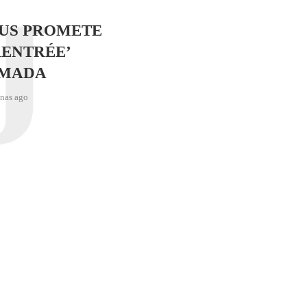
J
SUS PROMETE
RENTRÉE’
IMADA
nas ago