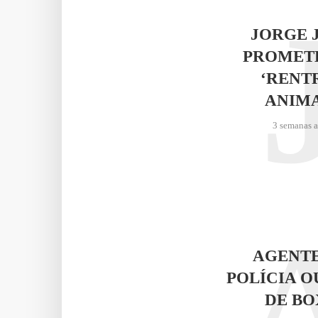
JORGE 
PROMET
‘RENT
ANIM
3 semanas 
AGENTE
POLÍCIA O
DE BO