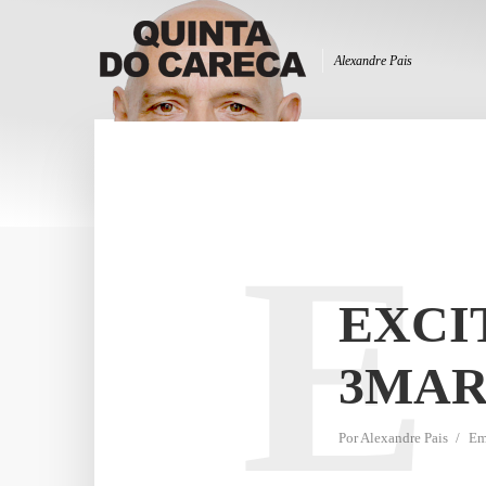
Alexandre Pais
E
EXCI
3MAR
Por
Alexandre Pais
E