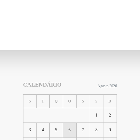
CALENDÁRIO
Agosto 2026
S
T
Q
Q
S
S
D
1
2
3
4
5
6
7
8
9