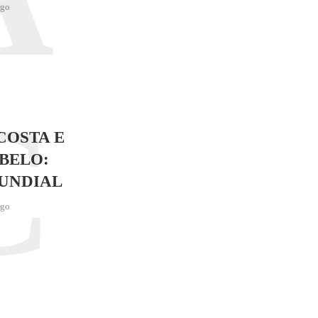
ago
C
COSTA E
BELO:
UNDIAL
ago