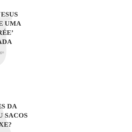
J
JESUS
E UMA
RÉE’
ADA
ago
A
S DA
U SACOS
XE?