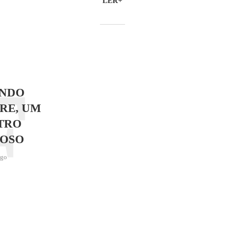
LER+
F
NDO
RE, UM
TRO
OSO
ago