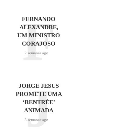
F
FERNANDO
ALEXANDRE,
UM MINISTRO
CORAJOSO
2 semanas ago
J
JORGE JESUS
PROMETE UMA
‘RENTRÉE’
ANIMADA
3 semanas ago