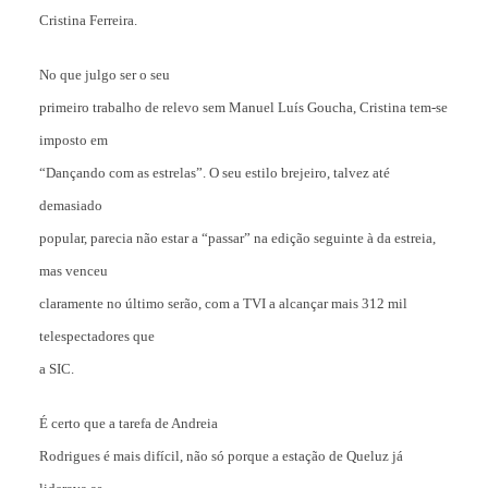
Cristina Ferreira.
No que julgo ser o seu
primeiro trabalho de relevo sem Manuel Luís Goucha, Cristina tem-se
imposto em
“Dançando com as estrelas”. O seu estilo brejeiro, talvez até
demasiado
popular, parecia não estar a “passar” na edição seguinte à da estreia,
mas venceu
claramente no último serão, com a TVI a alcançar mais 312 mil
telespectadores que
a SIC.
É certo que a tarefa de Andreia
Rodrigues é mais difícil, não só porque a estação de Queluz já