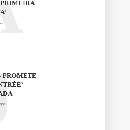
A
 PRIMEIRA
A’
ago
J
S PROMETE
NTRÉE’
ADA
ago