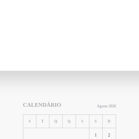
CALENDÁRIO
Agosto 2026
S
T
Q
Q
S
S
D
1
2