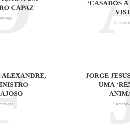
O
‘CASADOS À
RO CAPAZ
VIST
oras ago
17 horas 
F
 ALEXANDRE,
JORGE JESU
INISTRO
UMA ‘RE
AJOSO
ANIM
anas ago
3 semanas 