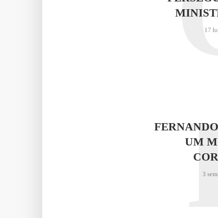
MINIST
17 h
FERNANDO
UM M
COR
3 sem