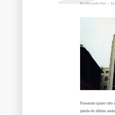
Por
Alexandre Pais
E
Passaram quase oito 
janela do último anda