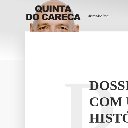
Alexandre Pais
D
DOSS
COM 
HIST